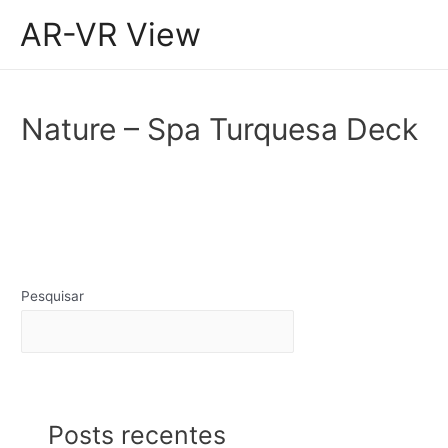
Ir
AR-VR View
para
Main
o
Men
conteúdo
Nature – Spa Turquesa Deck
Navegação
←
Models
Models seguinte
de
anterior
→
Post
Pesquisar
Pesquisar
Posts recentes