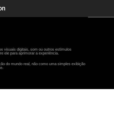
on
 visuais digitais, som ou outros estímulos
re ele para aprimorar a experiência.
pção do mundo real, não como uma simples exibição
e.